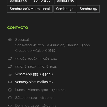
Sombra 50
Sombra 70
Sombra 80
Sombra 80% Metro Lineal
Sombra 90
Sombra 95
CONTACTO
Sucursal
San Rafael Atlixco, La Asunción, Tláhuac, 13000
Ciudad de México, CDMX
557261-3006/ 557261-1214
557258-1357/ 557158-1924
WhatsApp 5538855008
ventas@plastimallas.mx
Lunes - Viernes: 9:00 - 17:00 hrs
Sábado: 11:00 - 16:00 hrs
Domingo: 11:00 - 16:00 hrs