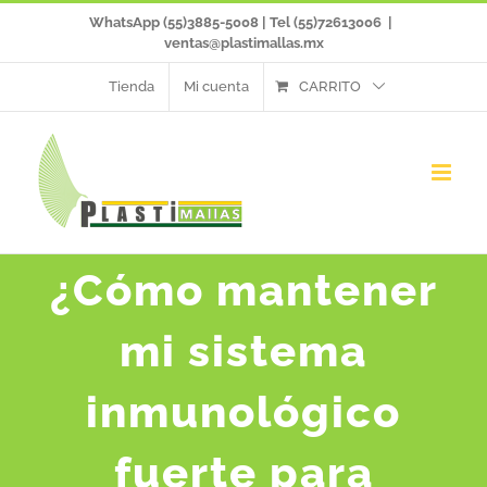
Saltar
WhatsApp (55)3885-5008 | Tel (55)72613006
|
ventas@plastimallas.mx
al
Tienda
Mi cuenta
CARRITO
contenido
¿Cómo mantener
mi sistema
inmunológico
fuerte para