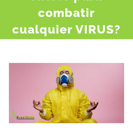
combatir
cualquier VIRUS?
Ver
imagen
más
grande