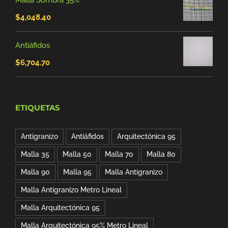
Malla Sombra 35%
precios:
$
4,048.40
desde
$2,871.00
Antiáfidos
hasta
$
6,704.70
$5,742.00
ETIQUETAS
Antigranizo
Antiáfidos
Arquitectónica 95
Malla 35
Malla 50
Malla 70
Malla 80
Malla 90
Malla 95
Malla Antigranizo
Malla Antigranizo Metro Lineal
Malla Arquitectónica 95
Malla Arquitectónica 95% Metro Lineal