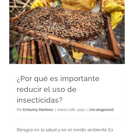
¿Por qué es importante reducir el uso de insecticidas?
¿Por qué es importante
reducir el uso de
insecticidas?
Por
Eridanny Martinez
|
marzo 27th, 2020
|
Uncategorized
Riesgos en la salud y en el medio ambiente Es