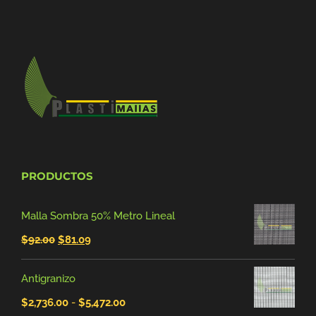
PRODUCTOS
Malla Sombra 50% Metro Lineal
El
El
$
92.00
$
81.09
precio
precio
Antigranizo
original
actual
Rango
$
2,736.00
-
$
5,472.00
era:
es: