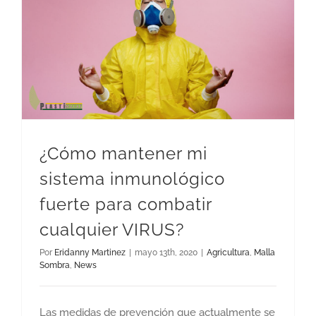
¿Cómo mantener mi sistema inmunológico fuerte para combatir cualquier VIRUS?
¿Cómo mantener mi
sistema inmunológico
fuerte para combatir
cualquier VIRUS?
Por
Eridanny Martinez
|
mayo 13th, 2020
|
Agricultura
,
Malla
Sombra
,
News
Las medidas de prevención que actualmente se