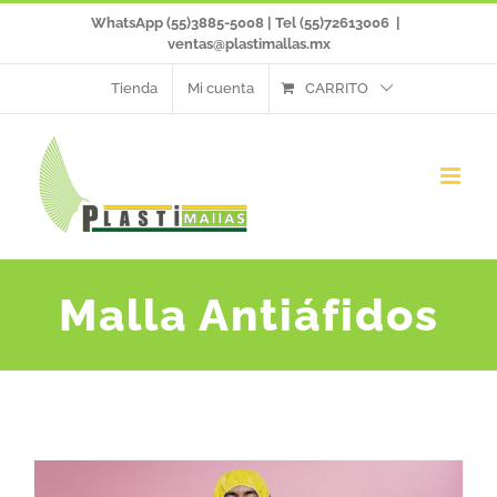
Saltar
WhatsApp (55)3885-5008 | Tel (55)72613006
|
ventas@plastimallas.mx
al
Tienda
Mi cuenta
CARRITO
contenido
Malla Antiáfidos