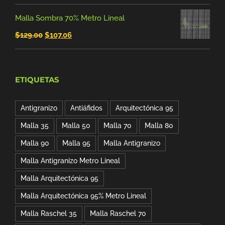
de
$92.00.
$81.09.
Malla Sombra 70% Metro Lineal
precios:
El
El
$
129.00
$
107.06
desde
precio
precio
$2,736.00
original
actual
hasta
ETIQUETAS
era:
es:
$5,472.00
$129.00.
$107.06.
Antigranizo
Antiáfidos
Arquitectónica 95
Malla 35
Malla 50
Malla 70
Malla 80
Malla 90
Malla 95
Malla Antigranizo
Malla Antigranizo Metro Lineal
Malla Arquitectónica 95
Malla Arquitectónica 95% Metro Lineal
Malla Raschel 35
Malla Raschel 70