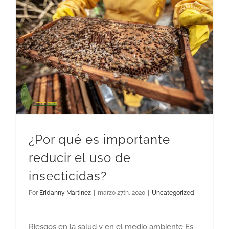
¿Por qué es importante reducir el uso de insecticidas?
¿Por qué es importante
reducir el uso de
insecticidas?
Por
Eridanny Martinez
|
marzo 27th, 2020
|
Uncategorized
Riesgos en la salud y en el medio ambiente Es