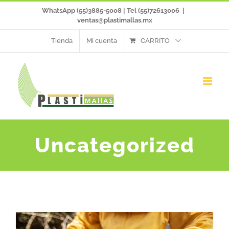
Saltar
WhatsApp (55)3885-5008 | Tel (55)72613006
|
ventas@plastimallas.mx
al
Tienda
Mi cuenta
CARRITO
contenido
Uncategorized