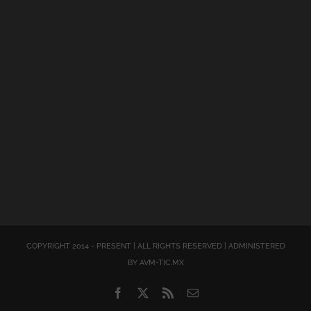
COPYRIGHT 2014 - PRESENT | ALL RIGHTS RESERVED | ADMINISTERED
BY AVM-TIC.MX
Facebook
X
Rss
Correo
electrónico