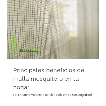
Principales beneficios de malla mosquitero en tu hogar
Principales beneficios de
malla mosquitero en tu
hogar
Por
Eridanny Martinez
|
octubre 29th, 2019
|
Uncategorized