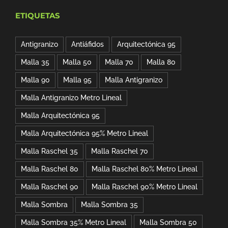
original
actual
ETIQUETAS
era:
es:
$129.00.
$107.06.
Antigranizo
Antiáfidos
Arquitectónica 95
Malla 35
Malla 50
Malla 70
Malla 80
Malla 90
Malla 95
Malla Antigranizo
Malla Antigranizo Metro Lineal
Malla Arquitectónica 95
Malla Arquitectónica 95% Metro Lineal
Malla Raschel 35
Malla Raschel 70
Malla Raschel 80
Malla Raschel 80% Metro Lineal
Malla Raschel 90
Malla Raschel 90% Metro Lineal
Malla Sombra
Malla Sombra 35
Malla Sombra 35% Metro Lineal
Malla Sombra 50