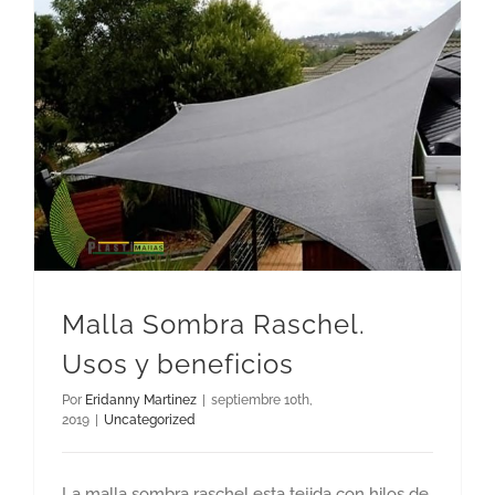
Malla Sombra Raschel. Usos y beneficios
Malla Sombra Raschel.
Usos y beneficios
Por
Eridanny Martinez
|
septiembre 10th,
2019
|
Uncategorized
La malla sombra raschel esta tejida con hilos de