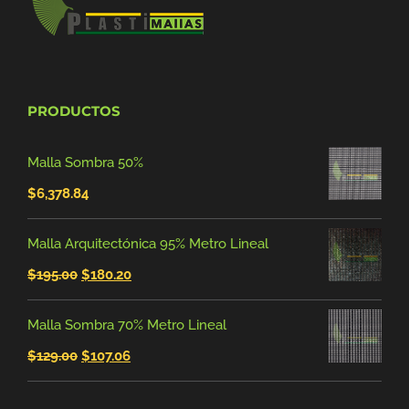
PRODUCTOS
Malla Sombra 50%
$
6,378.84
Malla Arquitectónica 95% Metro Lineal
El
El
$
195.00
$
180.20
precio
precio
Malla Sombra 70% Metro Lineal
original
actual
El
El
$
129.00
$
107.06
era:
es:
precio
precio
$195.00.
$180.20.