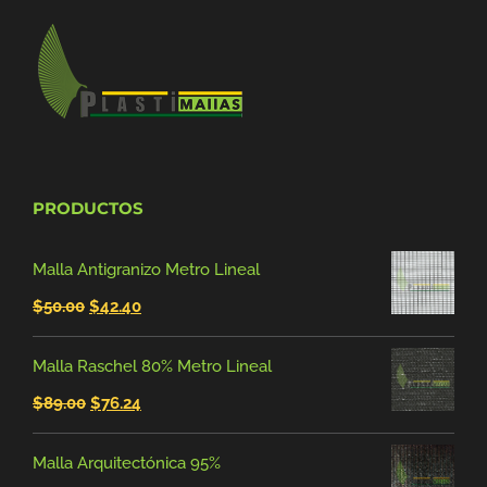
PRODUCTOS
Malla Antigranizo Metro Lineal
El
El
$
50.00
$
42.40
precio
precio
Malla Raschel 80% Metro Lineal
original
actual
El
El
$
89.00
$
76.24
era:
es:
precio
precio
$50.00.
$42.40.
Malla Arquitectónica 95%
original
actual