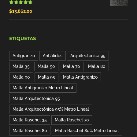
era:
es:
Valorado
$
13,862.00
con
5.00
de 5
$89.00.
$76.24.
ETIQUETAS
Antigranizo
Antiáfidos
Arquitectónica 95
Malla 35
Malla 50
Malla 70
Malla 80
Malla 90
Malla 95
Malla Antigranizo
Malla Antigranizo Metro Lineal
Malla Arquitectónica 95
Malla Arquitectónica 95% Metro Lineal
Malla Raschel 35
Malla Raschel 70
Malla Raschel 80
Malla Raschel 80% Metro Lineal