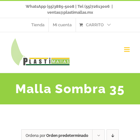
Saltar
WhatsApp (55)3885-5008 | Tel (55)72613006
|
ventas@plastimallas.mx
al
Tienda
Mi cuenta
CARRITO
contenido
Malla Sombra 35
Ordena por
Orden predeterminado