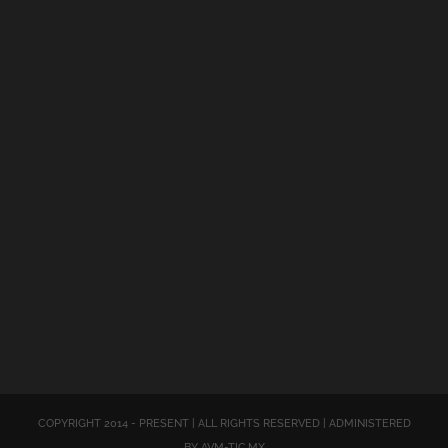
COPYRIGHT 2014 - PRESENT | ALL RIGHTS RESERVED | ADMINISTERED
BY AVM-TIC.MX