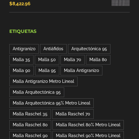
$
8,422.96
era:
es:
$50.00.
$42.40.
ETIQUETAS
Antigranizo
Antiáfidos
Arquitectónica 95
Malla 35
Malla 50
Malla 70
Malla 80
Malla 90
Malla 95
Malla Antigranizo
Malla Antigranizo Metro Lineal
Malla Arquitectónica 95
Malla Arquitectónica 95% Metro Lineal
Malla Raschel 35
Malla Raschel 70
Malla Raschel 80
Malla Raschel 80% Metro Lineal
Malla Raschel 90
Malla Raschel 90% Metro Lineal