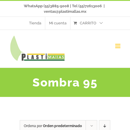
Saltar
WhatsApp (55)3885-5008 | Tel (55)72613006
|
ventas@plastimallas.mx
al
Tienda
Mi cuenta
CARRITO
contenido
Sombra 95
Ordena por
Orden predeterminado