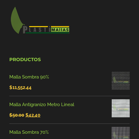
PRODUCTOS
Malla Sombra 90%
$
11,552.44
Malla Antigranizo Metro Lineal
El
El
$
50.00
$
42.40
precio
precio
Malla Sombra 70%
original
actual