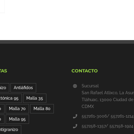
TAS
CONTACTO
Sucursal
nizo
Antiáfidos
San Rafael Atlixco, La Asu
ctónica 95
Malla 35
Tláhuac, 13000 Ciudad de
CDMX
0
Malla 70
Malla 80
557261-3006/ 557261-1214
0
Malla 95
557258-1357/ 557158-1924
ntigranizo