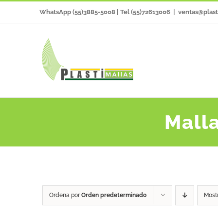
Saltar
WhatsApp (55)3885-5008 | Tel (55)72613006
|
ventas@plast
al
contenido
Mall
Ordena por
Orden predeterminado
Most