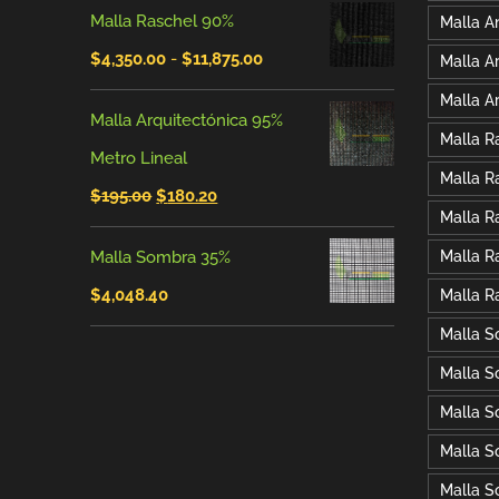
Malla Raschel 90%
Malla An
Rango
$
4,350.00
-
$
11,875.00
Malla A
de
Malla A
Malla Arquitectónica 95%
precios:
Malla R
Metro Lineal
desde
Malla R
El
El
$
195.00
$
180.20
$4,350.00
Malla R
precio
precio
hasta
Malla Sombra 35%
Malla R
original
actual
$11,875.00
$
4,048.40
Malla R
era:
es:
Malla 
$195.00.
$180.20.
Malla S
Malla S
Malla S
Malla S