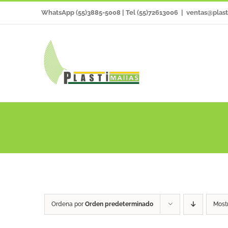
Saltar
WhatsApp (55)3885-5008 | Tel (55)72613006
|
ventas@plast
al
contenido
Ordena por
Orden predeterminado
Most