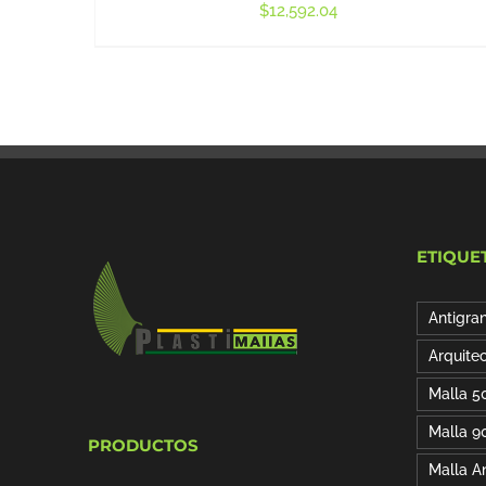
$
12,592.04
ETIQUE
Antigra
Arquite
Malla 5
Malla 9
PRODUCTOS
Malla A