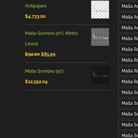
Antipajaro
Malla An
$
4,733.00
Malla A
Malla A
Malla Sombra 50% Metro
Malla R
Lineal
Malla R
El
El
$
92.00
$
81.09
Malla R
precio
precio
Malla Sombra 95%
Malla R
original
actual
$
12,592.04
Malla R
era:
es:
Malla 
$92.00.
$81.09.
Malla S
Malla S
Malla S
Malla S