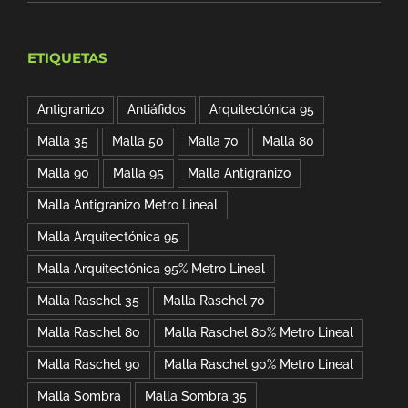
precio
precio
$64.00.
$53.00.
original
actual
ETIQUETAS
era:
es:
$122.00.
$106.00.
Antigranizo
Antiáfidos
Arquitectónica 95
Malla 35
Malla 50
Malla 70
Malla 80
Malla 90
Malla 95
Malla Antigranizo
Malla Antigranizo Metro Lineal
Malla Arquitectónica 95
Malla Arquitectónica 95% Metro Lineal
Malla Raschel 35
Malla Raschel 70
Malla Raschel 80
Malla Raschel 80% Metro Lineal
Malla Raschel 90
Malla Raschel 90% Metro Lineal
Malla Sombra
Malla Sombra 35