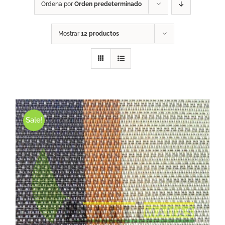
Ordena por
Orden predeterminado
Mostrar
12 productos
Sale!
ESTE PRODUCTO TIENE MÚLTIPLES VARIANTES. LAS OPCIONES SE PUEDEN ELEGIR EN LA PÁGINA DE PRODUCTO