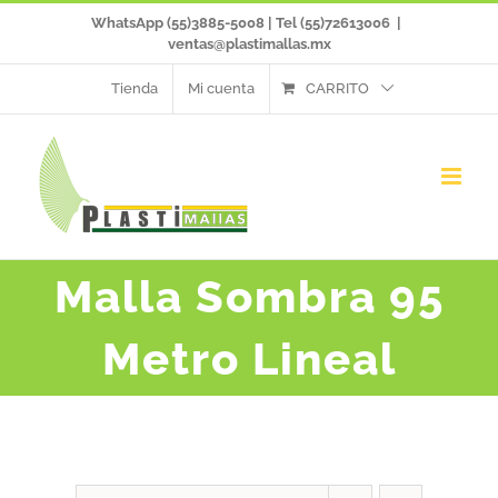
Saltar
WhatsApp (55)3885-5008 | Tel (55)72613006
|
ventas@plastimallas.mx
al
Tienda
Mi cuenta
CARRITO
contenido
Malla Sombra 95
Metro Lineal