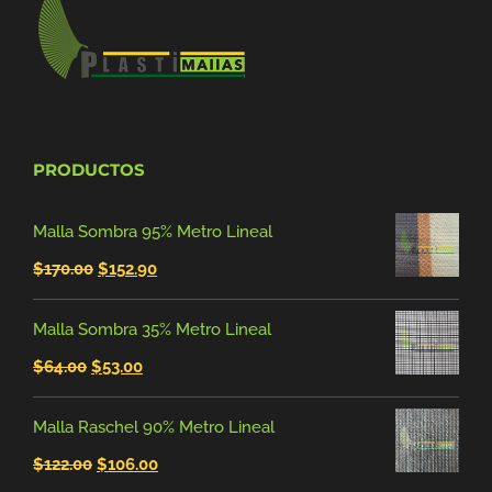
PRODUCTOS
Malla Sombra 95% Metro Lineal
El
El
$
170.00
$
152.90
precio
precio
Malla Sombra 35% Metro Lineal
original
actual
El
El
$
64.00
$
53.00
era:
es:
precio
precio
$170.00.
$152.90.
Malla Raschel 90% Metro Lineal
original
actual
El
El
$
122.00
$
106.00
era:
es: