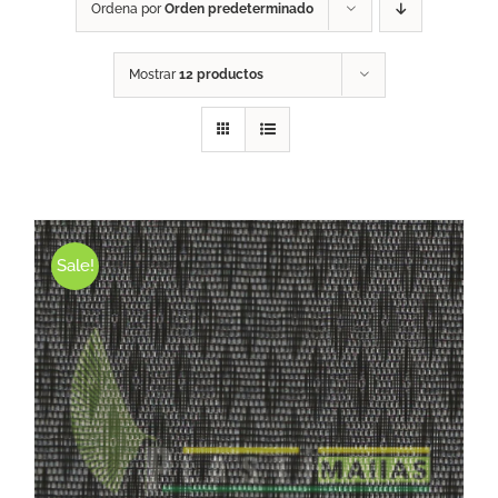
Ordena por
Orden predeterminado
Mostrar
12 productos
Sale!
ESTE PRODUCTO TIENE MÚLTIPLES VARIANTES. LAS OPCIONES SE PUEDEN ELEGIR EN LA PÁGINA DE PRODUCTO