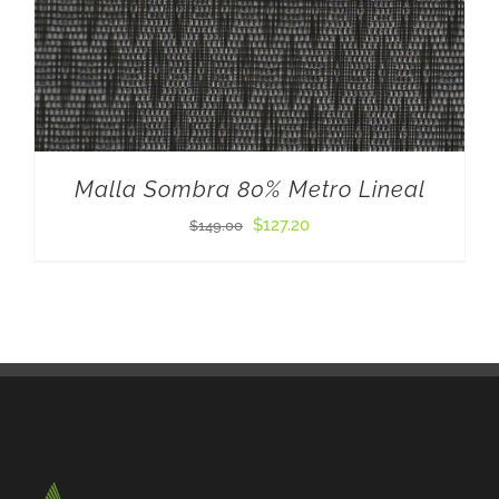
Malla Sombra 80% Metro Lineal
El
El
$
127.20
$
149.00
precio
precio
original
actual
era:
es:
$149.00.
$127.20.