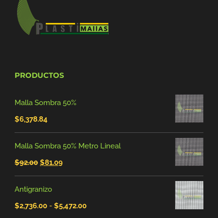
PRODUCTOS
Malla Sombra 50%
$
6,378.84
Malla Sombra 50% Metro Lineal
El
El
$
92.00
$
81.09
precio
precio
Antigranizo
original
actual
Rango
$
2,736.00
-
$
5,472.00
era:
es: