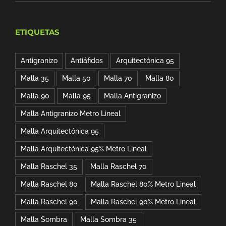
de
$92.00.
$81.09.
precios:
ETIQUETAS
desde
$2,736.00
Antigranizo
Antiáfidos
Arquitectónica 95
hasta
Malla 35
Malla 50
Malla 70
Malla 80
$5,472.00
Malla 90
Malla 95
Malla Antigranizo
Malla Antigranizo Metro Lineal
Malla Arquitectónica 95
Malla Arquitectónica 95% Metro Lineal
Malla Raschel 35
Malla Raschel 70
Malla Raschel 80
Malla Raschel 80% Metro Lineal
Malla Raschel 90
Malla Raschel 90% Metro Lineal
Malla Sombra
Malla Sombra 35