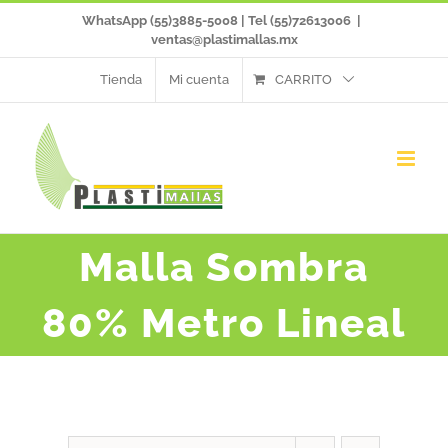
Saltar
WhatsApp (55)3885-5008 | Tel (55)72613006
|
ventas@plastimallas.mx
al
Tienda
Mi cuenta
CARRITO
contenido
Malla Sombra
80% Metro Lineal