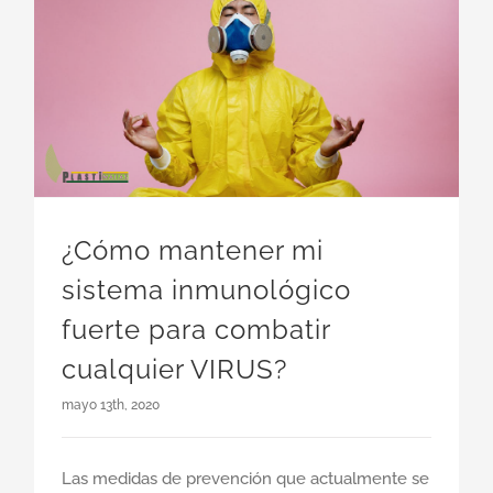
¿Cómo mantener mi sistema inmunológico fuerte para combatir cualquier VIRUS?
¿Cómo mantener mi
sistema inmunológico
fuerte para combatir
cualquier VIRUS?
mayo 13th, 2020
Las medidas de prevención que actualmente se