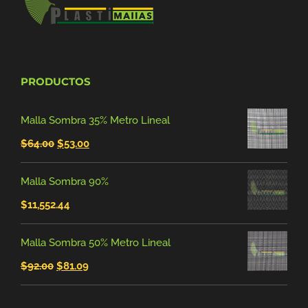
PRODUCTOS
Malla Sombra 35% Metro Lineal
El
El
$
64.00
$
53.00
precio
precio
Malla Sombra 90%
original
actual
$
11,552.44
era:
es:
$64.00.
$53.00.
Malla Sombra 50% Metro Lineal
El
El
$
92.00
$
81.09
precio
precio