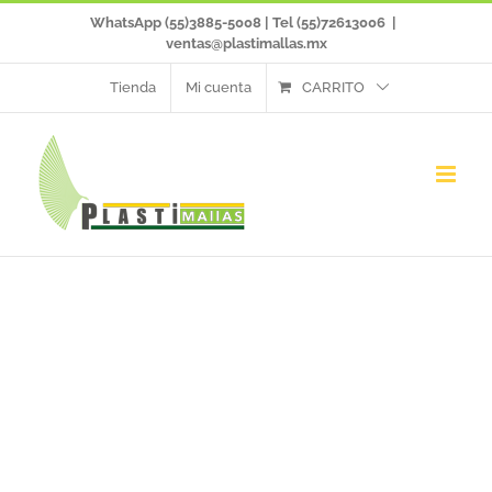
Saltar
WhatsApp (55)3885-5008 | Tel (55)72613006
|
ventas@plastimallas.mx
al
Tienda
Mi cuenta
CARRITO
contenido