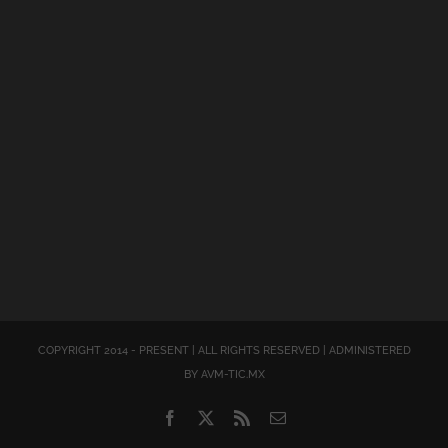
COPYRIGHT 2014 - PRESENT | ALL RIGHTS RESERVED | ADMINISTERED
BY AVM-TIC.MX
Facebook
X
Rss
Correo
electrónico