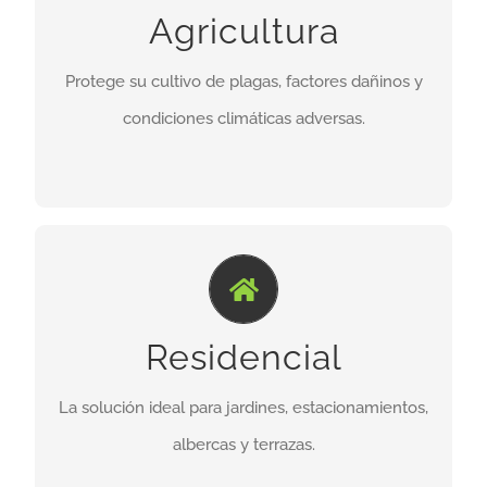
Agricultura
y criaderos, reduce costos y mano de obra, y
mejora la calidad del producto final.
Protege su cultivo de plagas, factores dañinos y
condiciones climáticas adversas.
VER PRODUCTOS
Descripción.
Protección solar y delimitación de áreas. Ideal
Residencial
para hogares, hoteles, estacionamientos, clubes
deportivos y más.
La solución ideal para jardines, estacionamientos,
albercas y terrazas.
VER PRODUCTOS