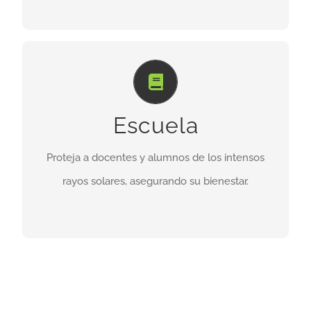
Descripción.
Diseñada para garantizar un ambiente seguro
Escuela
durante las actividades al aire libre de alumnos y
docentes.
Proteja a docentes y alumnos de los intensos
rayos solares, asegurando su bienestar.
VER PRODUCTOS