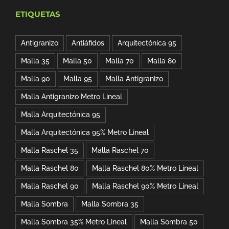
original
actual
ETIQUETAS
era:
es:
$92.00.
$81.09.
Antigranizo
Antiáfidos
Arquitectónica 95
Malla 35
Malla 50
Malla 70
Malla 80
Malla 90
Malla 95
Malla Antigranizo
Malla Antigranizo Metro Lineal
Malla Arquitectónica 95
Malla Arquitectónica 95% Metro Lineal
Malla Raschel 35
Malla Raschel 70
Malla Raschel 80
Malla Raschel 80% Metro Lineal
Malla Raschel 90
Malla Raschel 90% Metro Lineal
Malla Sombra
Malla Sombra 35
Malla Sombra 35% Metro Lineal
Malla Sombra 50