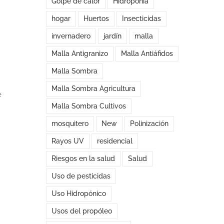
Golpe de calor
Hidroponía
hogar
Huertos
Insecticidas
invernadero
jardín
malla
Malla Antigranizo
Malla Antiáfidos
Malla Sombra
Malla Sombra Agricultura
e
Malla Sombra Cultivos
mosquitero
New
Polinización
Rayos UV
residencial
Riesgos en la salud
Salud
Uso de pesticidas
Uso Hidropónico
Usos del propóleo