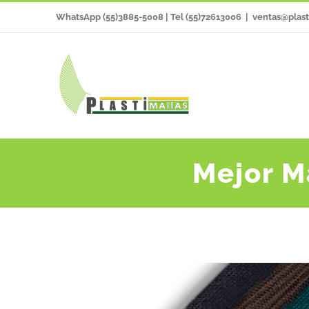
Saltar
WhatsApp (55)3885-5008 | Tel (55)72613006
|
ventas@plast
al
contenido
Mejor M
Ver
imagen