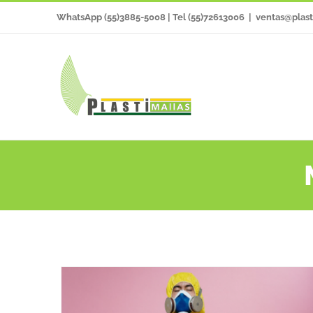
Saltar
WhatsApp (55)3885-5008 | Tel (55)72613006
|
ventas@plast
al
contenido