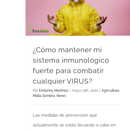
¿Cómo mantener mi sistema inmunológico fuerte para combatir cualquier VIRUS?
¿Cómo mantener mi
sistema inmunológico
fuerte para combatir
cualquier VIRUS?
Por
Eridanny Martinez
|
mayo 13th, 2020
|
Agricultura
,
Malla Sombra
,
News
Las medidas de prevención que
actualmente se están llevando a cabo en