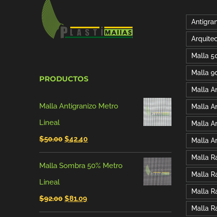
Antigra
Arquite
Malla 5
Malla 9
PRODUCTOS
Malla A
Malla Antigranizo Metro
Malla An
Lineal
Malla A
El
El
$
50.00
$
42.40
Malla A
precio
precio
Malla R
Malla Sombra 50% Metro
original
actual
Malla R
Lineal
era:
es:
Malla R
El
El
$
92.00
$
81.09
$50.00.
$42.40.
Malla R
precio
precio