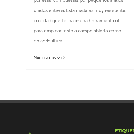
por estar compuestas por pequeños anillos
unidos entre sí. Esta malla es muy resistente,
cualidad que las hace una herramienta útil
para emplear tanto a campo abierto como
en agricultura
Más información
ETIQUE