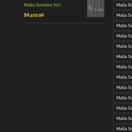
Malla Sombra 70%
Malla R
original
actual
$
8,422.96
Malla 
era:
es:
Malla S
$92.00.
$81.09.
Malla S
Malla S
Malla S
Malla S
Malla S
Malla S
Malla S
Malla S
Malla S
Malla S