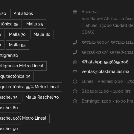
Sucursal
nizo
Antiáfidos
San Rafael Atlixco, La Asu
ctónica 95
Malla 35
Tláhuac, 13000 Ciudad de
CDMX
0
Malla 70
Malla 80
557261-3006/ 557261-1214
0
Malla 95
557258-1357/ 557158-1924
ntigranizo
WhatsApp 5538855008
tigranizo Metro Lineal
ventas@plastimallas.mx
rquitectónica 95
Lunes - Viernes: 9:00 - 17:
rquitectónica 95% Metro Lineal
Sábado: 11:00 - 16:00 hrs
aschel 35
Malla Raschel 70
Domingo: 11:00 - 16:00 hrs
aschel 80
aschel 80% Metro Lineal
aschel 90