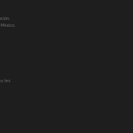
nción,
 México,
00 hrs