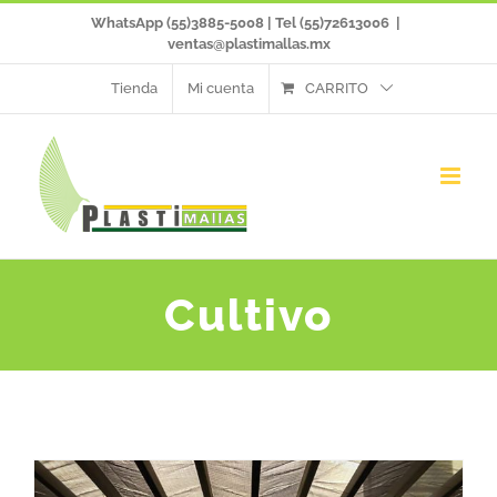
Saltar
WhatsApp (55)3885-5008 | Tel (55)72613006
|
ventas@plastimallas.mx
al
Tienda
Mi cuenta
CARRITO
contenido
Cultivo