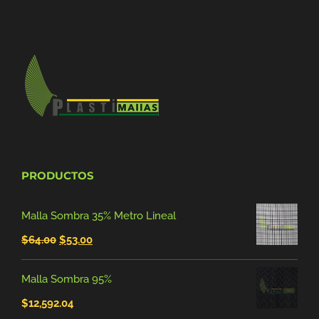
PRODUCTOS
Malla Sombra 35% Metro Lineal
El
El
$
64.00
$
53.00
precio
precio
Malla Sombra 95%
original
actual
$
12,592.04
era:
es: