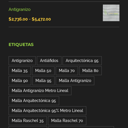
$64.00.
$53.00.
Antigranizo
Rango
$
2,736.00
-
$
5,472.00
de
precios:
ETIQUETAS
desde
$2,736.00
Antigranizo
Antiáfidos
Arquitectónica 95
hasta
Malla 35
Malla 50
Malla 70
Malla 80
$5,472.00
Malla 90
Malla 95
Malla Antigranizo
Malla Antigranizo Metro Lineal
Malla Arquitectónica 95
Malla Arquitectónica 95% Metro Lineal
Malla Raschel 35
Malla Raschel 70