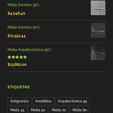
Malla Sombra 35%
$
4,048.40
Malla Sombra 90%
$
11,552.44
Malla Arquitectónica 95%
Valorado
$
13,862.00
con
5.00
de 5
ETIQUETAS
Antigranizo
Antiáfidos
Arquitectónica 95
Malla 35
Malla 50
Malla 70
Malla 80