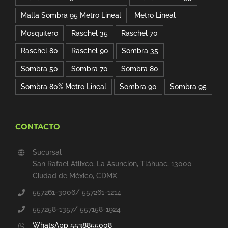
Malla Sombra 95 Metro Lineal
Metro Lineal
Mosquitero
Raschel 35
Raschel 70
Raschel 80
Raschel 90
Sombra 35
Sombra 50
Sombra 70
Sombra 80
Sombra 80% Metro Lineal
Sombra 90
Sombra 95
CONTACTO
Sucursal
San Rafael Atlixco, La Asunción, Tláhuac, 13000
Ciudad de México, CDMX
557261-3006/ 557261-1214
557258-1357/ 557158-1924
WhatsApp 5538855008