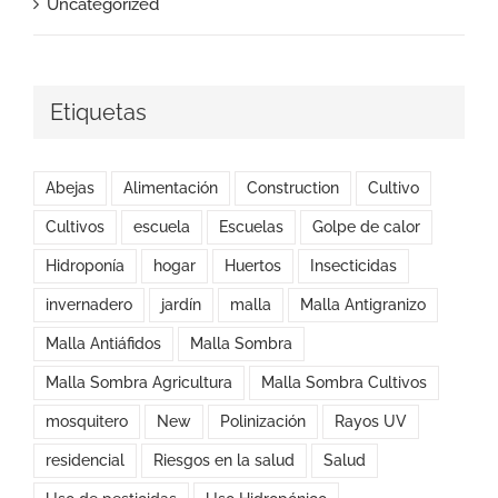
Uncategorized
Etiquetas
Abejas
Alimentación
Construction
Cultivo
Cultivos
escuela
Escuelas
Golpe de calor
Hidroponía
hogar
Huertos
Insecticidas
invernadero
jardín
malla
Malla Antigranizo
Malla Antiáfidos
Malla Sombra
Malla Sombra Agricultura
Malla Sombra Cultivos
mosquitero
New
Polinización
Rayos UV
residencial
Riesgos en la salud
Salud