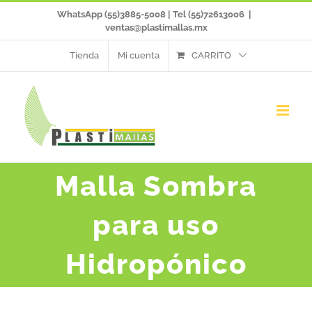
Saltar
WhatsApp (55)3885-5008 | Tel (55)72613006
|
ventas@plastimallas.mx
al
Tienda
Mi cuenta
CARRITO
contenido
Malla Sombra
para uso
Hidropónico