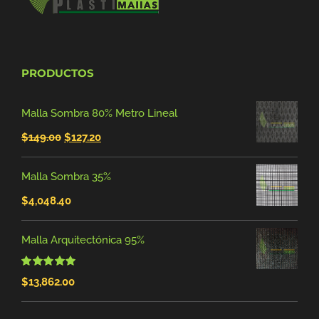
PRODUCTOS
Malla Sombra 80% Metro Lineal
El
El
$
149.00
$
127.20
precio
precio
Malla Sombra 35%
original
actual
$
4,048.40
era:
es:
$149.00.
$127.20.
Malla Arquitectónica 95%
Valorado
$
13,862.00
con
5.00
de 5