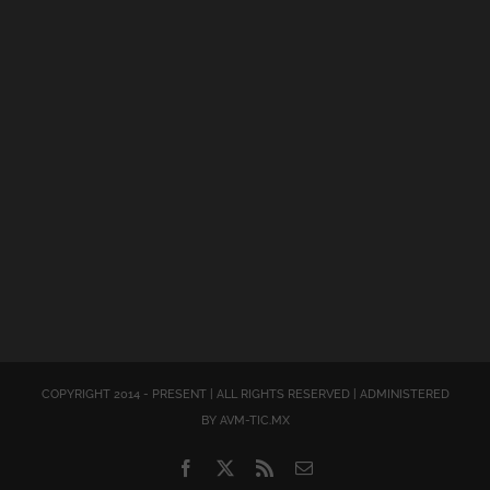
COPYRIGHT 2014 - PRESENT | ALL RIGHTS RESERVED | ADMINISTERED
BY AVM-TIC.MX
Facebook
X
Rss
Correo
electrónico