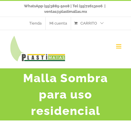
Saltar
WhatsApp (55)3885-5008 | Tel (55)72613006
|
ventas@plastimallas.mx
al
Tienda
Mi cuenta
CARRITO
contenido
Malla Sombra
para uso
residencial