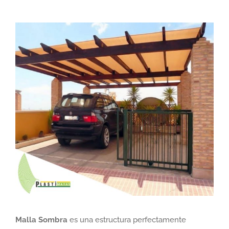
Ver
imagen
más
grande
Malla Sombra
es una estructura perfectamente