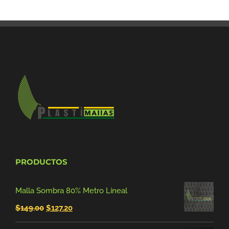
$4,350.00
hasta
$11,875.00
PRODUCTOS
Malla Sombra 80% Metro Lineal
El
El
$
149.00
$
127.20
precio
precio