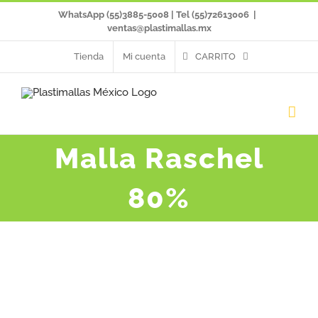
Saltar
WhatsApp (55)3885-5008 | Tel (55)72613006
|
ventas@plastimallas.mx
al
Tienda
Mi cuenta
CARRITO
contenido
Malla Raschel
80%