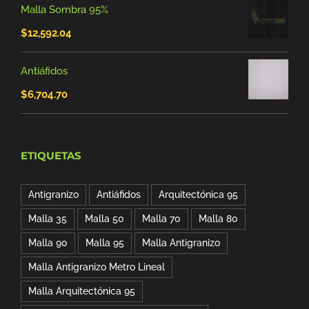
Malla Sombra 95%
original
actual
$
12,592.04
era:
es:
$149.00.
$127.20.
Antiáfidos
$
6,704.70
ETIQUETAS
Antigranizo
Antiáfidos
Arquitectónica 95
Malla 35
Malla 50
Malla 70
Malla 80
Malla 90
Malla 95
Malla Antigranizo
Malla Antigranizo Metro Lineal
Malla Arquitectónica 95