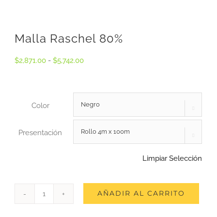
Malla Raschel 80%
Rango
$
2,871.00
-
$
5,742.00
de
precios:
Color
desde

$2,871.00
Presentación

hasta
Limpiar Selección
$5,742.00
AÑADIR AL CARRITO
Malla