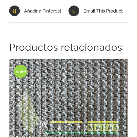
Añadir a Pinterest
Email This Product
Productos relacionados
Sale!
ESTE PRODUCTO TIENE MÚLTIPLES VARIANTES. LAS OPCIONES SE PUEDEN ELEGIR EN LA PÁGINA DE PRODUCTO