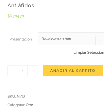
Antiáfidos
$
6,704.70
Presentación

Limpiar Selección
AÑADIR AL CARRITO
Antiáfidos
cantidad
SKU:
N/D
Categoría:
Otro