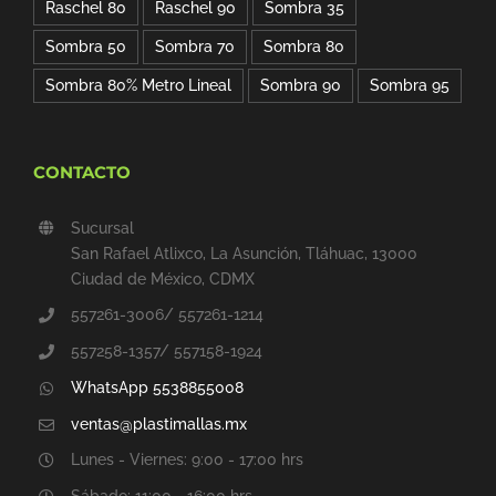
Raschel 80
Raschel 90
Sombra 35
Sombra 50
Sombra 70
Sombra 80
Sombra 80% Metro Lineal
Sombra 90
Sombra 95
CONTACTO
Sucursal
San Rafael Atlixco, La Asunción, Tláhuac, 13000
Ciudad de México, CDMX
557261-3006/ 557261-1214
557258-1357/ 557158-1924
WhatsApp 5538855008
ventas@plastimallas.mx
Lunes - Viernes: 9:00 - 17:00 hrs