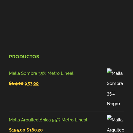
PRODUCTOS
Malla Sombra 35% Metro Lineal
El
El
$
64.00
$
53.00
precio
precio
original
actual
era:
es:
Malla Arquitectónica 95% Metro Lineal
$64.00.
$53.00.
El
El
$
195.00
$
180.20