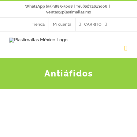
Saltar
WhatsApp (55)3885-5008 | Tel (55)72613006
|
ventas@plastimallas.mx
al
Tienda
Mi cuenta
CARRITO
contenido
Antiáfidos