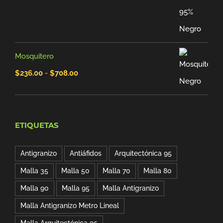
precio
precio
original
actual
era:
es:
Mosquitero
$195.00.
$180.20.
Rango
$
236.00
-
$
708.00
de
precios:
desde
ETIQUETAS
$236.00
Antigranizo
Antiáfidos
Arquitectónica 95
hasta
Malla 35
Malla 50
Malla 70
Malla 80
$708.00
Malla 90
Malla 95
Malla Antigranizo
Malla Antigranizo Metro Lineal
Malla Arquitectónica 95