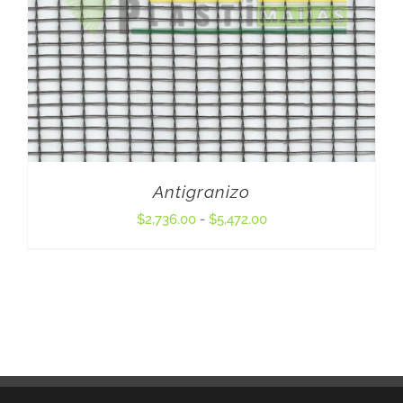
Antigranizo
Rango
$
2,736.00
-
$
5,472.00
de
precios:
desde
$2,736.00
hasta
$5,472.00