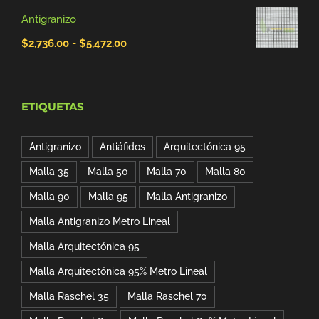
de
$89.00.
$76.24.
Antigranizo
precios:
Rango
$
2,736.00
-
$
5,472.00
desde
de
$4,350.00
precios:
hasta
ETIQUETAS
desde
$11,875.00
$2,736.00
Antigranizo
Antiáfidos
Arquitectónica 95
hasta
Malla 35
Malla 50
Malla 70
Malla 80
$5,472.00
Malla 90
Malla 95
Malla Antigranizo
Malla Antigranizo Metro Lineal
Malla Arquitectónica 95
Malla Arquitectónica 95% Metro Lineal
Malla Raschel 35
Malla Raschel 70