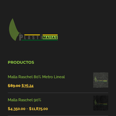
PRODUCTOS
Malla Raschel 80% Metro Lineal
El
El
$
89.00
$
76.24
precio
precio
Malla Raschel 90%
original
actual
Rango
$
4,350.00
-
$
11,875.00
era:
es: