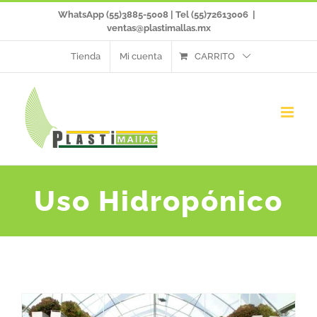
Saltar
WhatsApp (55)3885-5008 | Tel (55)72613006
|
ventas@plastimallas.mx
al
Tienda
Mi cuenta
CARRITO
contenido
Uso Hidropónico