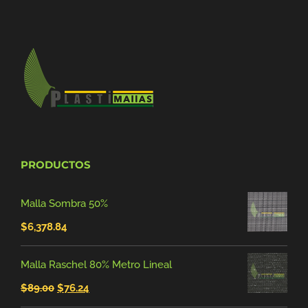
PRODUCTOS
Malla Sombra 50%
$
6,378.84
Malla Raschel 80% Metro Lineal
El
El
$
89.00
$
76.24