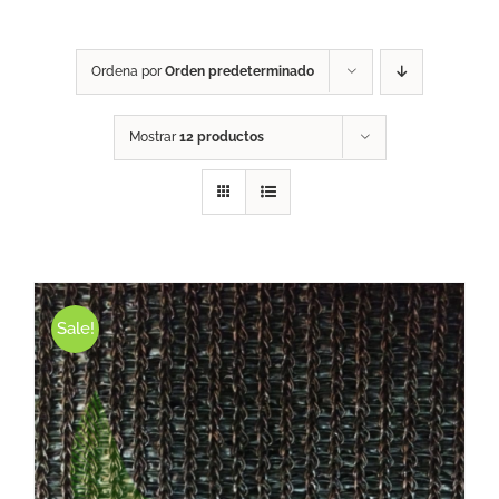
Ordena por
Orden predeterminado
Mostrar
12 productos
Sale!
ESTE PRODUCTO TIENE MÚLTIPLES VARIANTES. LAS OPCIONES SE PUEDEN ELEGIR EN LA PÁGINA DE PRODUCTO