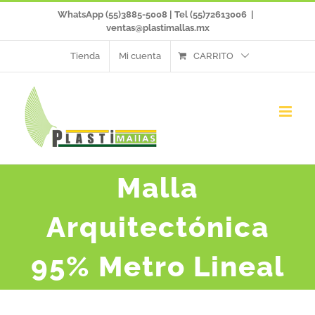
Saltar
WhatsApp (55)3885-5008 | Tel (55)72613006
|
ventas@plastimallas.mx
al
Tienda
Mi cuenta
CARRITO
contenido
Malla
Arquitectónica
95% Metro Lineal