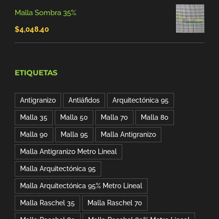
precio
precio
Malla Sombra 35%
original
actual
$
4,048.40
era:
es:
$89.00.
$76.24.
ETIQUETAS
Antigranizo
Antiáfidos
Arquitectónica 95
Malla 35
Malla 50
Malla 70
Malla 80
Malla 90
Malla 95
Malla Antigranizo
Malla Antigranizo Metro Lineal
Malla Arquitectónica 95
Malla Arquitectónica 95% Metro Lineal
Malla Raschel 35
Malla Raschel 70