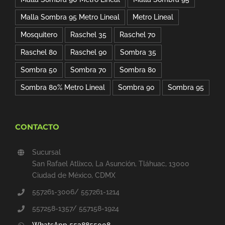
Malla Sombra 95 Metro Lineal
Metro Lineal
Mosquitero
Raschel 35
Raschel 70
Raschel 80
Raschel 90
Sombra 35
Sombra 50
Sombra 70
Sombra 80
Sombra 80% Metro Lineal
Sombra 90
Sombra 95
CONTACTO
Sucursal
San Rafael Atlixco, La Asunción, Tláhuac, 13000
Ciudad de México, CDMX
557261-3006/ 557261-1214
557258-1357/ 557158-1924
WhatsApp 5538855008