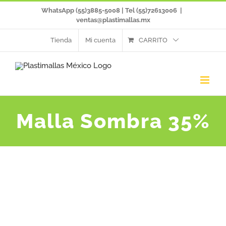
Saltar
WhatsApp (55)3885-5008 | Tel (55)72613006
|
ventas@plastimallas.mx
al
Tienda
Mi cuenta
CARRITO
contenido
Malla Sombra 35%