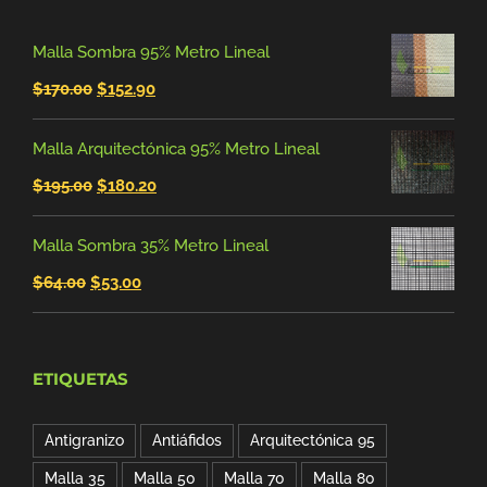
Malla Sombra 95% Metro Lineal
El
El
$
170.00
$
152.90
precio
precio
Malla Arquitectónica 95% Metro Lineal
original
actual
El
El
$
195.00
$
180.20
era:
es:
precio
precio
$170.00.
$152.90.
Malla Sombra 35% Metro Lineal
original
actual
El
El
$
64.00
$
53.00
era:
es:
precio
precio
$195.00.
$180.20.
original
actual
ETIQUETAS
era:
es:
$64.00.
$53.00.
Antigranizo
Antiáfidos
Arquitectónica 95
Malla 35
Malla 50
Malla 70
Malla 80