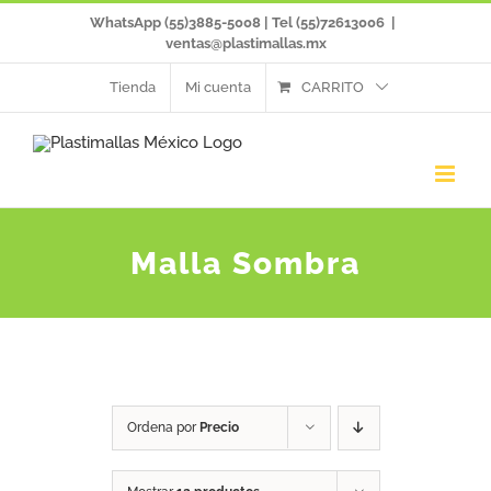
Saltar
WhatsApp (55)3885-5008 | Tel (55)72613006
|
ventas@plastimallas.mx
al
Tienda
Mi cuenta
CARRITO
contenido
Malla Sombra
Ordena por
Precio