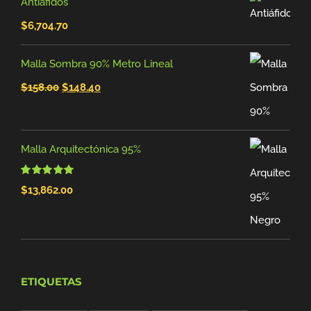
Antiáfidos
$
6,704.70
Malla Sombra 90% Metro Lineal
El
El
$
158.00
$
148.40
precio
precio
original
actual
Malla Arquitectónica 95%
era:
es:
$158.00.
$148.40.
Valorado
$
13,862.00
con
5.00
de 5
ETIQUETAS