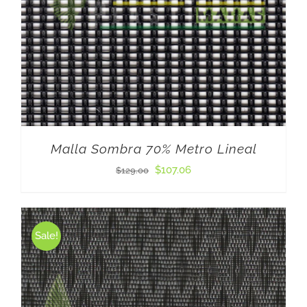
Malla Sombra 70% Metro Lineal
El
El
$
107.06
$
129.00
precio
precio
original
actual
Sale!
era:
es:
$129.00.
$107.06.